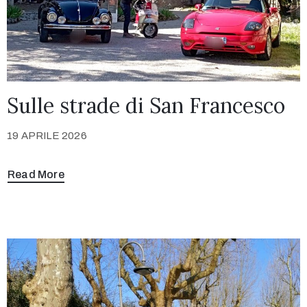
Motori
Press
Notizie
ed
Sulle strade di San Francesco
eventi
Contatti
19 APRILE 2026
Read More