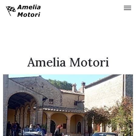
Home
Chi
siamo
Amelia Motori
Collezione
Storia
Tinarelli
Idroplano
Timossi
Servizi
Moda
&