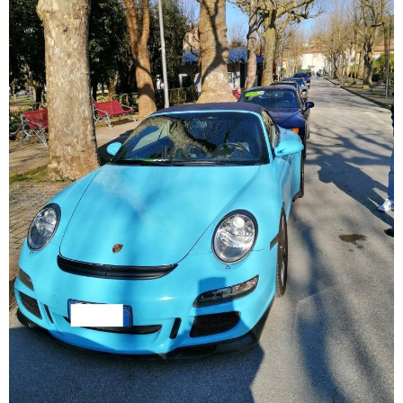
347
580
0901
info@ameliamotori.it
Privacy
Policy
/
Credits:
GREEN
CONSULTING
SRL