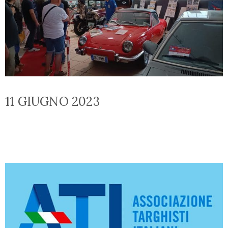
Motori
Press
Notizie
ed
eventi
11 GIUGNO 2023
Contatti