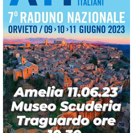
347
580
0901
info@ameliamotori.it
Privacy
Policy
/
Credits:
GREEN
CONSULTING
SRL