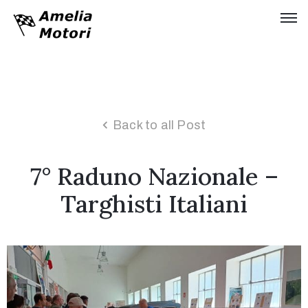
Home
Chi
siamo
Back to all Post
Collezione
7° Raduno Nazionale –
Storia
Tinarelli
Targhisti Italiani
Idroplano
Timossi
Servizi
Moda
&