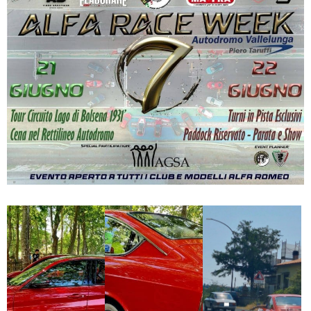
347
580
0901
info@ameliamotori.it
Privacy
Policy
/
Credits:
GREEN
CONSULTING
SRL