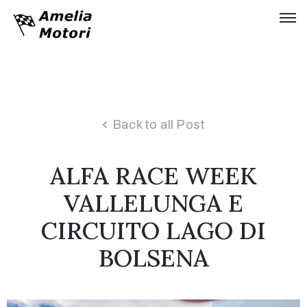
Home
Chi
siamo
Back to all Post
Collezione
ALFA RACE WEEK
Storia
Tinarelli
VALLELUNGA E
Idroplano
CIRCUITO LAGO DI
Timossi
BOLSENA
Servizi
Moda
&