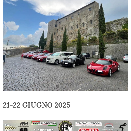
Motori
Press
Notizie
ed
eventi
Contatti
21-22 GIUGNO 2025