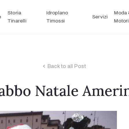
Storia
Idroplano
Moda 
e
Servizi
Tinarelli
Timossi
Motori
Back to all Post
abbo Natale Ameri