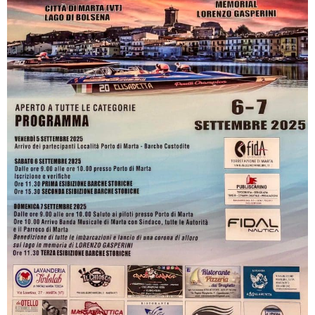
347
580
0901
info@ameliamotori.it
Privacy
Policy
/
Credits:
GREEN
CONSULTING
SRL