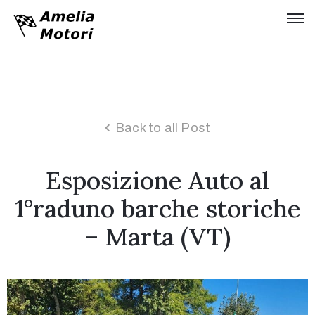
Home
Chi
siamo
Back to all Post
Collezione
Esposizione Auto al
Storia
Tinarelli
1°raduno barche storiche
Idroplano
– Marta (VT)
Timossi
Servizi
Moda
&