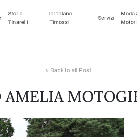
Storia
Idroplano
Moda 
e
Servizi
Tinarelli
Timossi
Motori
Back to all Post
 AMELIA MOTOGIR