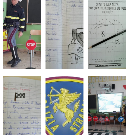
347
580
0901
info@ameliamotori.it
Privacy
Policy
/
Credits:
GREEN
CONSULTING
SRL