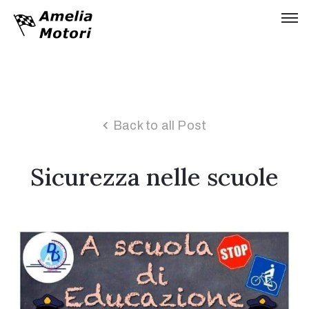
Home
Chi
siamo
Back to all Post
Collezione
Sicurezza nelle scuole
Storia
Tinarelli
Idroplano
Timossi
Servizi
Moda
&